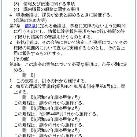
(3)
情報及び伝達に関する事項
(4)
課内職員の服務に関する事項
4
職場会議は、課長が必要と認めるときに開催する。
(会議の進め方等)
第7条
前3条
に定める会議は、事務に支障のないよう短時間
に行うものとし、情報伝達等報告事項を先に行い時間の許
す限り付議案件の審議を行うものとする。
2
各執行者は、その会議において決定した事項についてその
権限の範囲内において直ちに実施するものとし、その旨上
司に報告するものとする。
(その他)
第8条
この訓令の実施について必要な事項は、市長が別に定
める。
附
則
1
この規程は、訓令の日から施行する。
2
御所市庁議設置規程
(昭和46年御所市訓令甲第8号)
は、廃
止する。
附
則
(昭和49年
訓令甲第7号)
この規程は、訓令の日から施行する。
附
則
(昭和54年
訓令甲第2号)
この規程は、昭和54年5月1日から施行する。
附
則
(昭和55年
訓令甲第2号)
この規程は、訓令の日から施行する。
附
則
(昭和57年
訓令甲第2号)
この規程は、訓令の日から施行する。