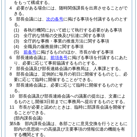
をもって構成する。
4
必要がある場合には、随時関係課長を出席させることがで
きる。
5
部長会議には、
次の各号
に掲げる事項を付議するものとす
る。
(1)
各執行機関において総じて執行する必要がある事項
(2)
全庁的な情報の交換及び伝達に関する事項
(3)
全庁的な事務・事業の推進方法に関する事項
(4)
全職員の服務規律に関する事項
(5)
前各号
に掲げるもののほか、市長が命ずる事項
6
部長連絡会議は、
前項各号
に掲げる事項を付議するにあた
り、必要に応じて事前協議するものとする。
7
部長会議及び部長連絡会議の事務局は、人事課とする。
8
部長会議は、定例的に毎月の初日に開催するものとし、必
要に応じて臨時に開催することができる。
9
部長連絡会議は、必要に応じて臨時に開催するものとす
る。
10
部長会議及び部長連絡会議への議案の提出は、文書によ
るものとし開催3日前までに事務局へ提出するものとする。
11
市長が必要と認めたときは、臨時に部課長会議を開催す
ることができる。
(部内課長会議)
第5条
部内課長会議は、各部ごとに意見交換を行うとともに
部内の意思統一の高揚及び主要事項の情報伝達の機能を有
する機関とする。