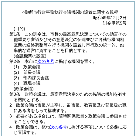
○御所市行政事務執行会議機関の設置に関する規程
昭和49年12月2日
訓令甲第5号
(目的)
第1条
この訓令は、市長の最高意思決定についての助言その
他重要な審議及びその意思決定の伝達並びに各執行機関相
互間の連絡調整等を行う機関を設置し市行政の統一的、効
率的な運営に資することを目的とする。
(会議機関の設置)
第2条
本市に
次の各号
に掲げる機関を置く。
(1)
政策会議
(2)
部長会議
(3)
部内課長会議
(4)
職場会議
(政策会議)
第3条
政策会議は、最高意思決定のための協議の機能を有す
る機関とする。
2
政策会議は市長が主宰し、副市長、教育長及び部長級の職
にある者をもって構成する。
3
必要がある場合には、随時関係職員を政策会議に参画させ
ることができる。
4
政策会議は、概ね
次の各号
に掲げる事項について必要に応
じ審議する。