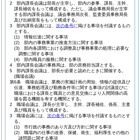
2
部内課長会議は部長が主宰し、部内の参事、課長、主幹、
課長補佐をもって構成する。
ただし、議会事務局長が主宰
する部内課長会議は、議会事務局次長、監査委員事務局長
及び出納室長をもって構成する。
3
部内課長会議には、
次の各号
に掲げる事項を付議するもの
とする。
(1)
情報伝達に関する事項
(2)
部内の事務事業の推進方法に関する事項
(3)
部内各課間における調整及び事務事業の処理に必要な
調整に関する事項
(4)
部内職員の服務に関する事項
4
部内課長会議の事務局は、部の庶務担当課とする。
5
部内課長会議は、部長が必要と認めたときに開催する。
(職場会議)
第6条
職場会議は、業務の実施計画の周知、情報の提供及び
伝達、事務処理及び勤務条件等に関する事項の討議並びに
職場における課長と職員との意見交換により人間関係の高
揚を図る機能を有する機関とする。
2
職場会議は、課長が主宰し、主幹、課長補佐、係長、主査
及び職員をもって構成する。
3
職場会議には、
次の各号
に掲げる事項を付議するものとす
る。
(1)
市行政の事務のあり方及び方針に関する事項
(2)
職場内の仕事の改善、保健、衛生、福利厚生その他の
諸問題に関する事項