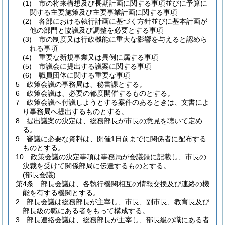
(1)
市の将来構想及び長期計画に関する事項並びに予算に
関する主要施策及び主要事業計画に関する事項
(2)
各部における執行計画に基づく方針並びに基本計画が
他の部門と協議及び調整を必要とする事項
(3)
市の制度又は行政機能に重大な影響を与えると認めら
れる事項
(4)
重要な新規事業又は異例に属する事項
(5)
市議会に提出する議案に関する事項
(6)
職員団体に関する重要な事項
5
政策会議の事務局は、秘書課とする。
6
政策会議は、必要の都度開催するものとする。
7
政策会議へ付議しようとする案件のあるときは、文書によ
り事務局へ提出するものとする。
8
提出議案の決定は、総務部長が市長の意見を聴いて定め
る。
9
審議に必要な資料は、開催1日前までに関係者に配布する
ものとする。
10
政策会議の決定事項は事務局が会議録に記載し、市長の
決裁を受けて関係部局に伝達するものとする。
(部長会議)
第4条
部長会議は、各執行機関相互の情報交換及び連絡の機
能を有する機関とする。
2
部長会議は総務部長が主宰し、市長、副市長、教育長及び
部長級の職にある者をもって構成する。
3
部長連絡会議は、総務部長が主宰し、部長級の職にある者